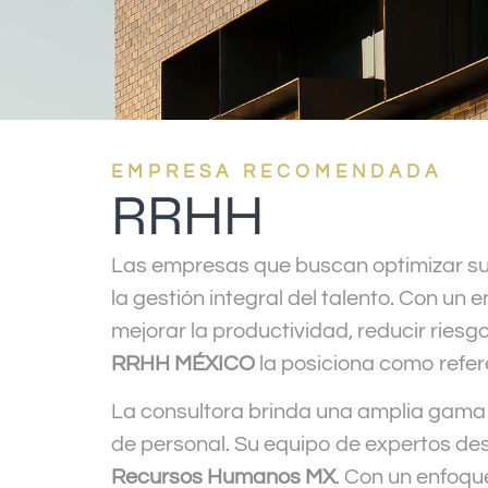
EMPRESA RECOMENDADA
RRHH
Las empresas que buscan optimizar s
la gestión integral del talento. Con un
mejorar la productividad, reducir riesg
RRHH MÉXICO
la posiciona como refer
La consultora brinda una amplia gama d
de personal. Su equipo de expertos de
Recursos Humanos MX
. Con un enfoqu